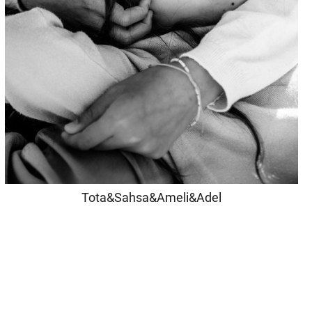
Tota&Sahsa&Ameli&Adel