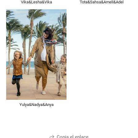
Vika&Lesha&Vika
Tota&Sahsa&Ameli&Adel
Yulya&Nadya&Anya
Copia el enlace