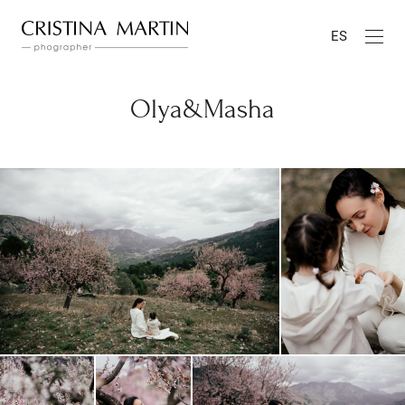
ES
Olya&Masha